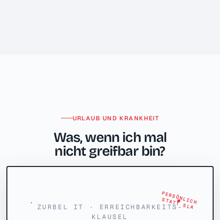
URLAUB UND KRANKHEIT
Was, wenn ich mal
nicht greifbar bin?
PERSÖNLICH
STATT SLA
ZURBEL IT · ERREICHBARKEITS-
KLAUSEL